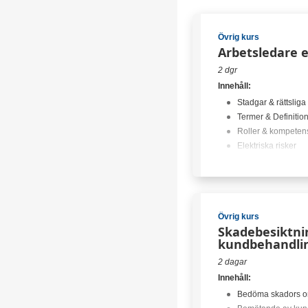
Övrig kurs
Arbetsledare 
2 dgr
Innehåll:
Stadgar & rättsliga
Termer & Definitio
Roller & kompeten
Elektriska risker
Vägledning vid elo
Brand i elfordon
Fords elfordon
Utformning av hyb
Övrig kurs
Hantering av elfor
Skadebesiktn
Förkunskaper:
kundbehandli
VCT - HV-informer
2 dagar
Inga lediga platser
Innehåll:
Bedöma skadors o