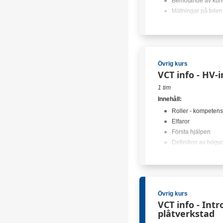
Bemötande av kun
Mätningar på bilen
Förkunskaper:
VCT - PTS
VCT - Garanti steg
VCT - Skaderepara
Övrig kurs
Inga lediga platser
VCT info - HV-
1 tim
Innehåll:
Roller - kompetens
Elfaror
Första hjälpen
Definition av högvo
Skyltning
Inga lediga platser
Övrig kurs
VCT info - Int
plåtverkstad