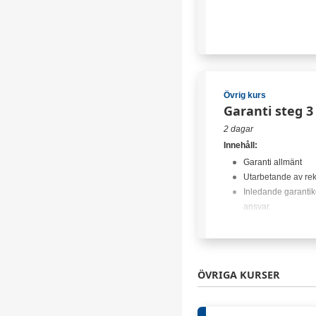
Övrig kurs
Garanti steg 3
2 dagar
Innehåll:
Garanti allmänt
Utarbetande av rek
Inledande garantik
ansvar.
Insändande av rek
regler runt detta.
Omprövning av rek
WCP=Garantirådgi
ÖVRIGA KURSER
GWMS (trafikljusen
Förkunskaper:
VCT info - Garanti 