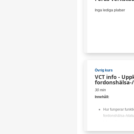
Reservdelshanteri
Inga lediga platser
Förkunskaper:
VCT - PTS för adm
Inga lediga platser
Övrig kurs
VCT info - Upp
fordonshälsa-/
30 min
Innehåll:
Hur fungerar funkt
fordonshälsa-/stat
Information om hur
Inga lediga platser