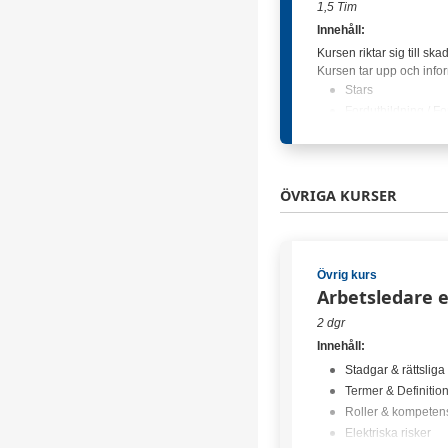
1,5 Tim
Innehåll:
Kursen riktar sig till sk
Kursen tar upp och info
Stars
Fordutbildning / Fo
Hedinportalen
Koder och id
GCR-rapporter
ÖVRIGA KURSER
Ford PTS
Ford Microcat EPC
HV-utbildning
Övrig kurs
2026-08-31 (13:30–15:
Arbetsledare 
(52 lediga platser)
2 dgr
Innehåll:
Stadgar & rättsliga
Termer & Definitio
Roller & kompeten
Elektriska risker