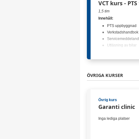
VCT kurs - PTS
Inga lediga platser
1,5 tim
Innehåll:
PTS uppbyggnad
Verkstadshandbok
Servicemeddelan
Utläsning av bilar
Tidverk
Övningsuppgifter
2026-09-09 (10:00–11:
ÖVRIGA KURSER
(10 lediga platser)
Övrig kurs
Garanti clinic
Inga lediga platser