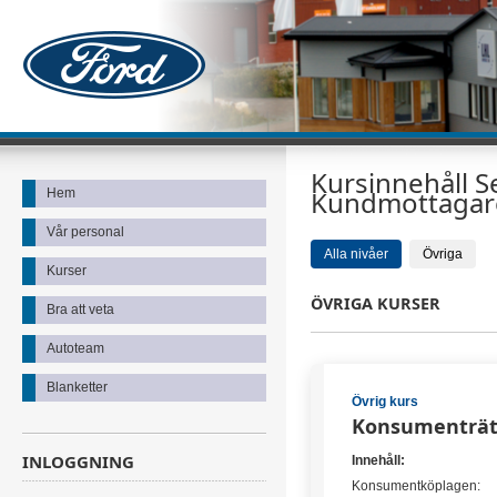
Kursinnehåll S
Kundmottagar
Hem
Vår personal
Alla nivåer
Övriga
Kurser
ÖVRIGA KURSER
Bra att veta
Autoteam
Blanketter
Övrig kurs
Konsumenträt
INLOGGNING
Innehåll:
Konsumentköplagen: