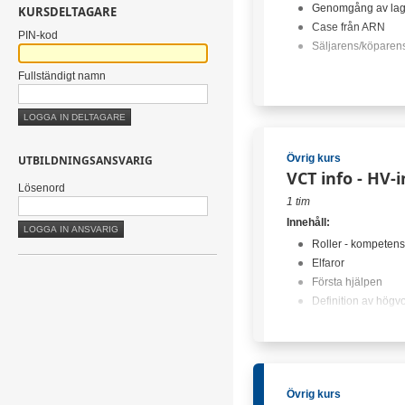
Genomgång av lagre
KURSDELTAGARE
Case från ARN
PIN-kod
Säljarens/köparens
Fullständigt namn
Fel i vara:
Reparation
Omleverans
Prisavdrag
Övrig kurs
UTBILDNINGSANSVARIG
Hävning av köp
VCT info - HV-
Skadestånd
Lösenord
1 tim
Konsumenttjänstlagen:
Innehåll:
Genomgång av lagr
Roller - kompetens
skyldighet
Elfaror
Case från ARN
Första hjälpen
Säljarens/köparens
Definition av högvo
Skyltning
Fel i tjänst:
Avhjälpande
Inga lediga platser
Prisavdrag
Hävning av köp
Övrig kurs
Skadestånd